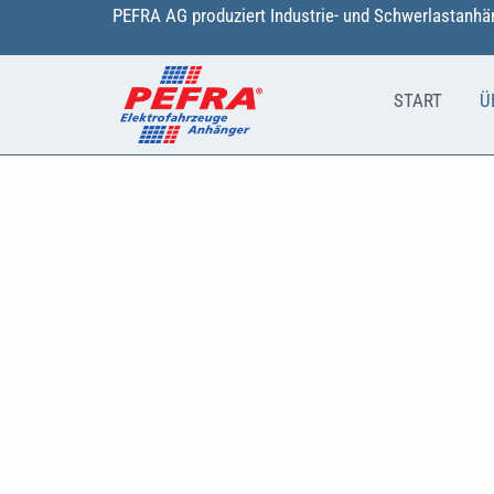
Zum
PEFRA AG produziert Industrie- und Schwerlastanhän
Inhalt
springen
START
Ü