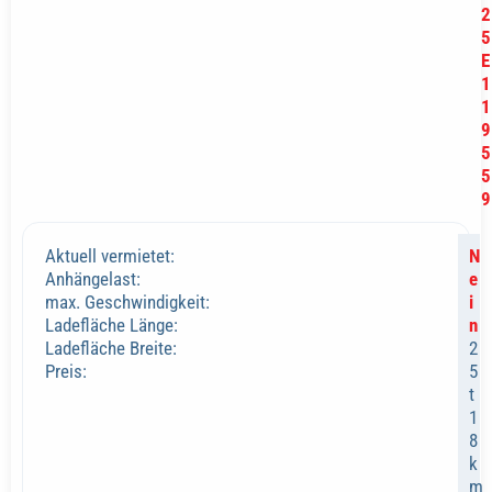
2
5
E
1
1
9
5
5
9
Aktuell vermietet:
N
Anhängelast:
e
max. Geschwindigkeit:
i
Ladefläche Länge:
n
Ladefläche Breite:
2
Preis:
5
t
1
8
k
m