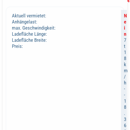
4
Aktuell vermietet:
N
Anhängelast:
e
max. Geschwindigkeit:
i
Ladefläche Länge:
n
Ladefläche Breite:
7
Preis:
t
1
8
k
m
/
h
-
-
1
8
.
3
6