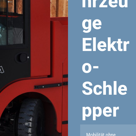
hrzeu
ge
Elektr
o-
Schle
pper
Mobilität ohne