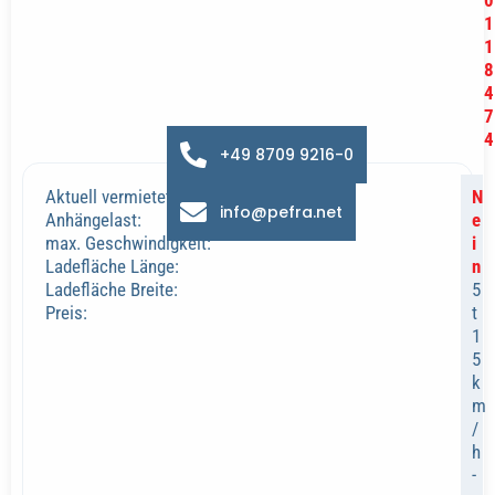
0
1
1
8
4
7
4
+49 8709 9216-0
Aktuell vermietet:
N
info@pefra.net
Anhängelast:
e
max. Geschwindigkeit:
i
Ladefläche Länge:
n
Ladefläche Breite:
5
Preis:
t
1
5
k
m
/
h
-