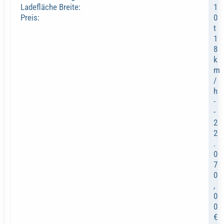
Ladefläche Breite:
1
Preis:
0
t
1
8
k
m
/
h
-
-
2
2
.
0
7
0
,
0
0
€