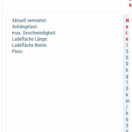
6
Aktuell vermietet:
N
Anhängelast:
e
max. Geschwindigkeit:
i
Ladefläche Länge:
n
Ladefläche Breite:
1
Preis:
5
0
0
k
g
1
0
k
m
/
h
6
5
0