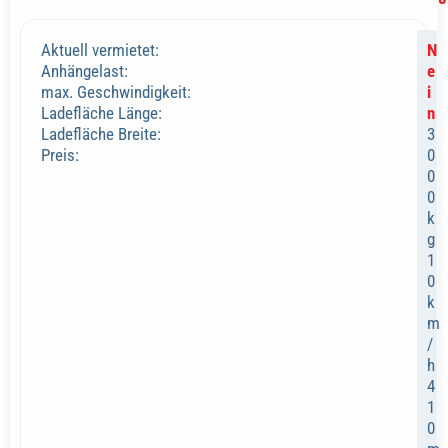
Aktuell vermietet:
N
Anhängelast:
e
max. Geschwindigkeit:
i
Ladefläche Länge:
n
Ladefläche Breite:
3
Preis:
0
0
0
k
g
1
0
k
m
/
h
4
1
0