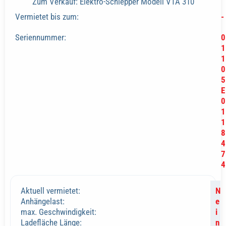
Zum Verkauf: Elektro-Schlepper Modell VTA 310
Vermietet bis zum:
-
Seriennummer:
0
1
1
0
5
E
0
1
1
8
4
7
4
Aktuell vermietet:
N
Anhängelast:
e
max. Geschwindigkeit:
i
Ladefläche Länge:
n