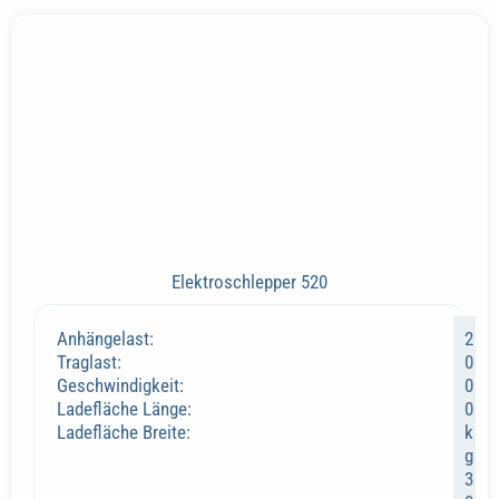
Elektroschlepper 520
Anhängelast:
2
Traglast:
0
Geschwindigkeit:
0
Ladefläche Länge:
0
Ladefläche Breite:
k
g
3