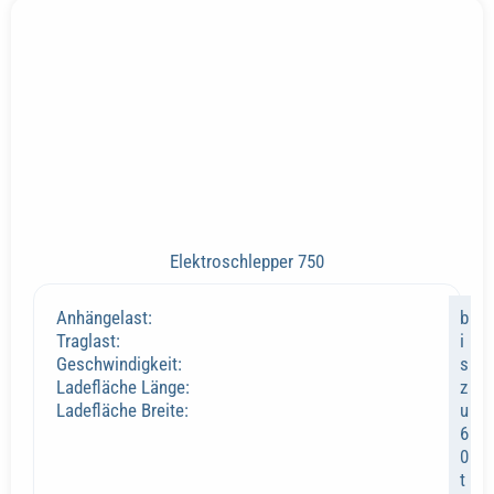
Elektroschlepper 750
Anhängelast:
b
Traglast:
i
Geschwindigkeit:
s
Ladefläche Länge:
z
Ladefläche Breite:
u
6
0
t