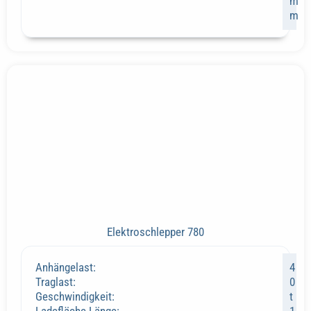
m
m
Elektroschlepper 780
Anhängelast:
4
Traglast:
0
Geschwindigkeit:
t