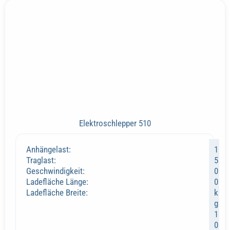
Elektroschlepper 510
Anhängelast:
1
Traglast:
5
Geschwindigkeit:
0
Ladefläche Länge:
0
Ladefläche Breite:
k
g
1
0