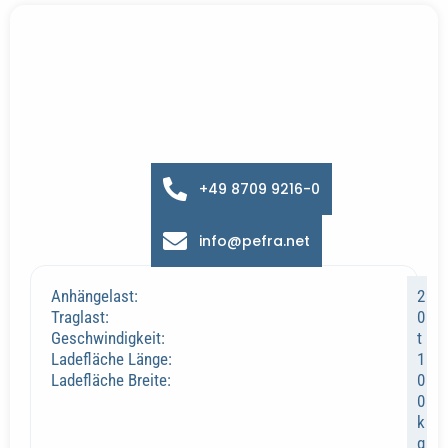
+49 8709 9216-0
info@pefra.net
Elektroschlepper 740
Anhängelast:
2
Traglast:
0
Geschwindigkeit:
t
Ladefläche Länge:
1
Ladefläche Breite:
0
0
k
g