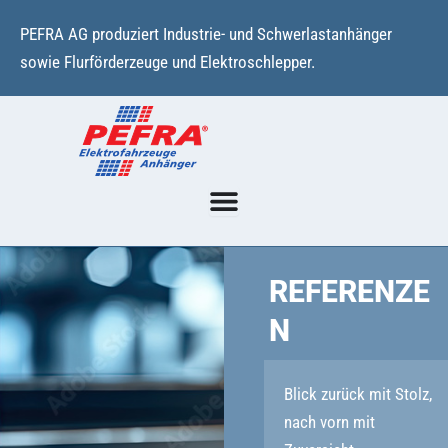
Zum
PEFRA AG produziert Industrie- und Schwerlastanhänger
Inhalt
sowie Flurförderzeuge und Elektroschlepper.
springen
REFERENZE
N
Blick zurück mit Stolz,
nach vorn mit