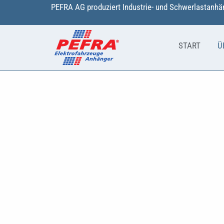
Zum
PEFRA AG produziert Industrie- und Schwerlastanhän
Inhalt
springen
START
Ü