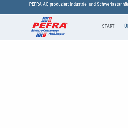
Zum
PEFRA AG produziert Industrie- und Schwerlastanhän
Inhalt
springen
START
Ü