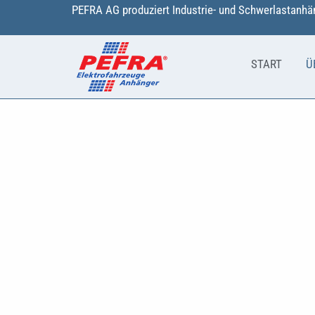
Zum
PEFRA AG produziert Industrie- und Schwerlastanhän
Inhalt
springen
START
Ü