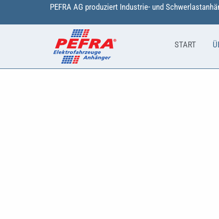
Zum
PEFRA AG produziert Industrie- und Schwerlastanhän
Inhalt
springen
START
Ü